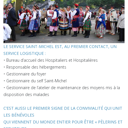
LE SERVICE SAI
NT-MICHEL EST, AU PREMIER CONTACT, UN
SERVICE LOGISTIQUE :
• Bureau d’accueil des Hospitaliers et Hospitalières
• Responsable des hébergements
• Gestionnaire du foyer
• Gestionnaire du self Saint-Michel
• Gestionnaire de l’atelier de maintenance des moyens mis à la
disposition des malades
C’EST AUSSI LE PREMIER SIGNE DE LA CONVIVIALITÉ QUI UNIT
LES BÉNÉVOLES
QUI VIENNENT DU MONDE ENTIER POUR ÊTRE « PÈLERINS ET