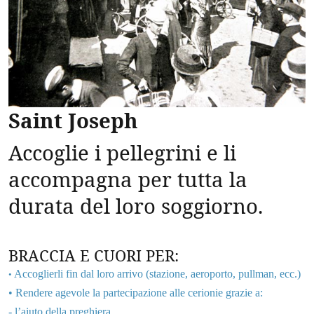
Saint Joseph
Accoglie i pellegrini e li
accompagna per tutta la
durata del loro soggiorno.
BRACCIA E CUORI PER:
Accoglierli fin dal loro arrivo (stazione, aeroporto, pullman, ecc.)
•
• Rendere agevole la partecipazione alle cerionie grazie a:
- l’aiuto della preghiera