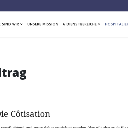
 SIND WIR
UNSERE MISSION
6 DIENSTBEREICHE
HOSPITALIE
itrag
ie Côtisation
 verpflichtend und muss daher entrichtet werden (das gilt also auch für 