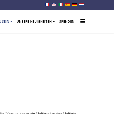
R SEIN
UNSERE NEUIGKEITEN
SPENDEN
die Jahre, in denen ein Helfer oder eine Helferin